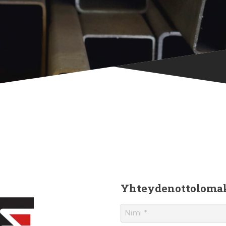
Yhteydenottoloma
Nimi
*