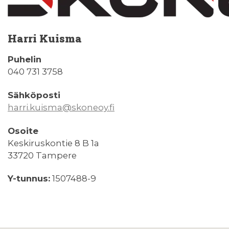
Harri Kuisma
Puhelin
040 731 3758
Sähköposti
harri.kuisma@skoneoy.fi
Osoite
Keskiruskontie 8 B 1a
33720 Tampere
Y-tunnus:
1507488-9