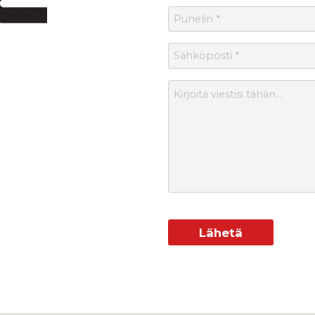
Puhelin
*
Sähköposti
*
Viesti
Lähetä